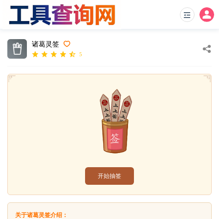
诸葛灵签
5
开始抽签
关于诸葛灵签介绍：