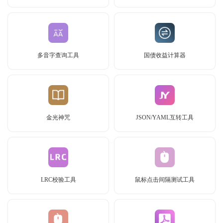
多音字查询工具
国债收益计算器
金光神咒
JSON/YAML互转工具
LRC校验工具
鼠标点击间隔测试工具