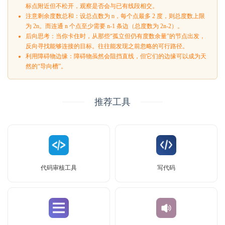
标点附近但不松开，观察是否会与已有线段相交。
注意剩余度数总和：设总点数为 n，每个点最多 2 度，则总度数上限
为 2n。而连通 n 个点至少需要 n-1 条边（总度数为 2n-2）。
后向思考：当你卡住时，从那些“孤立但仍有度数余量”的节点出发，
反向寻找能够连接的目标。往往能发现之前忽略的可行路径。
利用障碍物边缘：障碍物虽然会阻挡直线，但它们的边缘可以成为天
然的“导向槽”。
推荐工具
代码审核工具
写代码