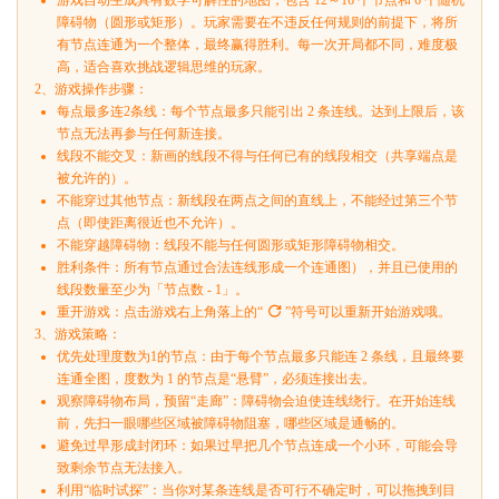
游戏自动生成具有数学可解性的地图，包含 12～16 个节点和 6 个随机
障碍物（圆形或矩形）。玩家需要在不违反任何规则的前提下，将所
有节点连通为一个整体，最终赢得胜利。每一次开局都不同，难度极
高，适合喜欢挑战逻辑思维的玩家。
2、游戏操作步骤：
每点最多连2条线：每个节点最多只能引出 2 条连线。达到上限后，该
节点无法再参与任何新连接。
线段不能交叉：新画的线段不得与任何已有的线段相交（共享端点是
被允许的）。
不能穿过其他节点：新线段在两点之间的直线上，不能经过第三个节
点（即使距离很近也不允许）。
不能穿越障碍物：线段不能与任何圆形或矩形障碍物相交。
胜利条件：所有节点通过合法连线形成一个连通图），并且已使用的
线段数量至少为「节点数 - 1」。
重开游戏：点击游戏右上角落上的“
”符号可以重新开始游戏哦。
3、游戏策略：
优先处理度数为1的节点：由于每个节点最多只能连 2 条线，且最终要
连通全图，度数为 1 的节点是“悬臂”，必须连接出去。
观察障碍物布局，预留“走廊”：障碍物会迫使连线绕行。在开始连线
前，先扫一眼哪些区域被障碍物阻塞，哪些区域是通畅的。
避免过早形成封闭环：如果过早把几个节点连成一个小环，可能会导
致剩余节点无法接入。
利用“临时试探”：当你对某条连线是否可行不确定时，可以拖拽到目