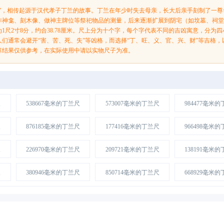
尺”，相传起源于汉代孝子丁兰的故事。丁兰在年少时失去母亲，长大后亲手刻制了一
作神龛、刻木像、做神主牌位等祭祀物品的测量，后来逐渐扩展到阴宅（如坟墓、祠
1尺2寸8分，约合38.78厘米。尺上分为十个字，每个字代表不同的吉凶寓意，分为
人们通常会避开“害、苦、死、失”等凶格，而选择“丁、旺、义、官、兴、财”等吉格
算结果仅供参考，在实际使用中请以实物尺子为准。
尺
538667毫米的丁兰尺
573007毫米的丁兰尺
984477毫米
尺
876185毫米的丁兰尺
177416毫米的丁兰尺
966498毫米
尺
226970毫米的丁兰尺
209721毫米的丁兰尺
138191毫米
尺
380946毫米的丁兰尺
850714毫米的丁兰尺
668929毫米