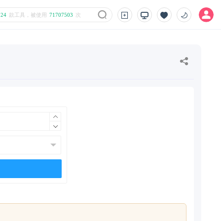
824
款工具，被使用
71707503
次