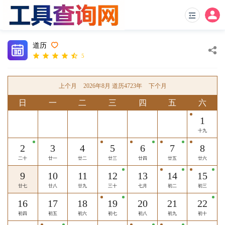
道历
5
上个月
2026年8月 道历4723年
下个月
日
一
二
三
四
五
六
1
十九
2
3
4
5
6
7
8
二十
廿一
廿二
廿三
廿四
廿五
廿六
9
10
11
12
13
14
15
廿七
廿八
廿九
三十
七月
初二
初三
16
17
18
19
20
21
22
初四
初五
初六
初七
初八
初九
初十