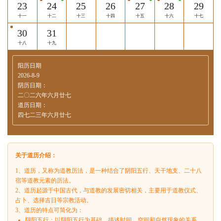
23
24
25
26
27
28
29
十一
十二
十三
十四
十五
十六
十七
30
31
十八
十九
阳历日期
2026-8-9
阴历日期：
二〇二六年六月廿七
道历日期：
四七二三年六月廿七
关于道历介绍：
1、道历，又称为道教历法，是一种结合了阴阳五行、天干地支、二十八
宿等道教元素的历法。
2、道历起源于中国古代，与道教的发展密切相关，主要用于道教仪式、
占卜、选择吉日等宗教活动。
3、道历的特点可简化为：
阴阳五行：以阴阳五行为基础，描述时间、空间和自然现象的关系。