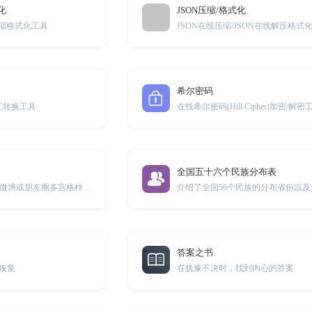
化
JSON压缩/格式化
压缩格式化工具
JSON在线压缩/JSON在线解压格式
希尔密码
相互转换工具
在线希尔密码(Hill Cipher)加密/解密
全国五十六个民族分布表
一款将图片切割为微博或朋友圈多宫格样式的图片的免费工具
介绍了全国56个民族的分布省份以
答案之书
码恢复
在犹豫不决时，找到内心的答案