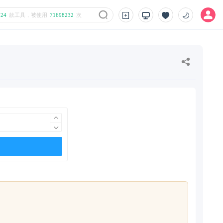
824
款工具，被使用
71698232
次