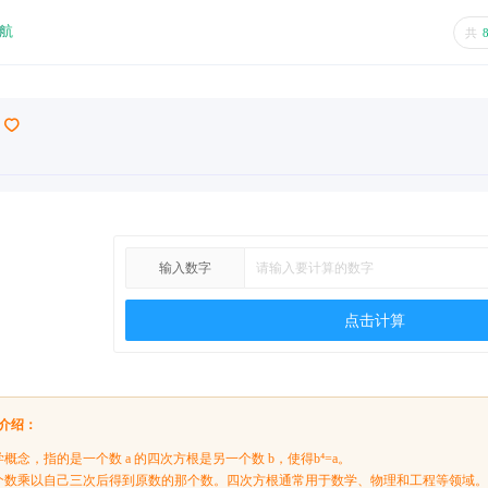
航
共
输入数字
点击计算
介绍：
概念，指的是一个数 a 的四次方根是另一个数 b，使得b⁴=a。
个数乘以自己三次后得到原数的那个数。四次方根通常用于数学、物理和工程等领域。